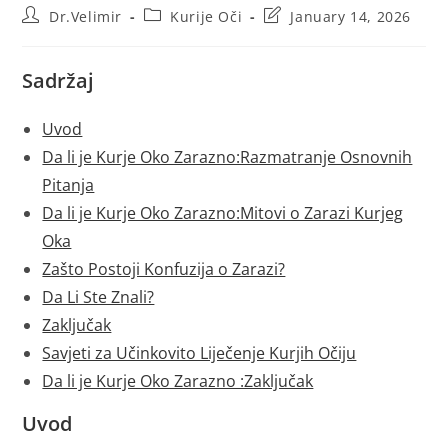
Post
Post
Post
Dr.Velimir
Kurije Oči
January 14, 2026
author:
category:
last
modified:
Sadržaj
Uvod
Da li je Kurje Oko Zarazno:Razmatranje Osnovnih
Pitanja
Da li je Kurje Oko Zarazno:Mitovi o Zarazi Kurjeg
Oka
Zašto Postoji Konfuzija o Zarazi?
Da Li Ste Znali?
Zaključak
Savjeti za Učinkovito Liječenje Kurjih Očiju
Da li je Kurje Oko Zarazno :Zaključak
Uvod