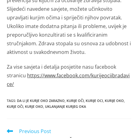
prevencija su ključni za očuvanje zdravlja stopala.
Slijedeći navedene savjete, možete učinkovito
upravljati kurjim očima i spriječiti njihov povratak.
Ukoliko imate dodatna pitanja ili probleme, uvijek je
preporučljivo konzultirati se s kvalificiranim
stručnjakom. Zdrava stopala su osnova za udobnost i
aktivnost u svakodnevnom životu.
Za vise savjeta i detalja posjetite nasu facebook
stranicu
https://www.facebook.com/kurijeociibradavi
ce/
TAGS
:
DA LI JE KURJE OKO ZARAZNO
,
KURIJE OČI
,
KURIJE OCI
,
KURIJE OKO
,
KURJE OČI
,
KURJE OKO
,
UKLANJANJE KURJEG OKA
Read
Previous Post
more