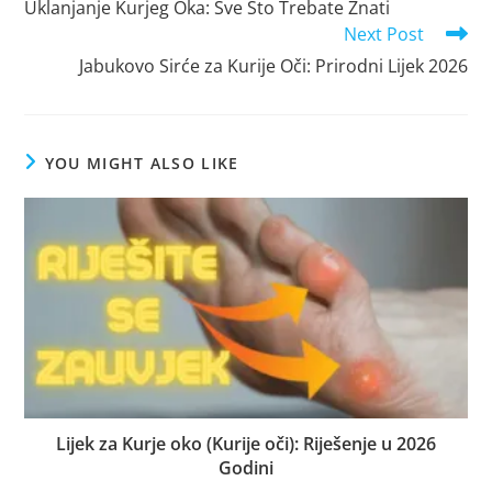
Uklanjanje Kurjeg Oka: Sve Što Trebate Znati
articles
Next Post
Jabukovo Sirće za Kurije Oči: Prirodni Lijek 2026
YOU MIGHT ALSO LIKE
Lijek za Kurje oko (Kurije oči): Riješenje u 2026
Godini