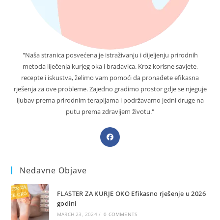
"Naša stranica posvećena je istraživanju i dijeljenju prirodnih
metoda liječenja kurjeg oka i bradavica. Kroz korisne savjete,
recepte i iskustva, želimo vam pomoći da pronađete efikasna
rješenja za ove probleme. Zajedno gradimo prostor gdje se njeguje
ljubav prema prirodnim terapijama i podržavamo jedni druge na
putu prema zdravijem životu."
Opens
in
a
Nedavne Objave
new
tab
FLASTER ZA KURJE OKO Efikasno rješenje u 2026
godini
MARCH 23, 2024
/
0 COMMENTS