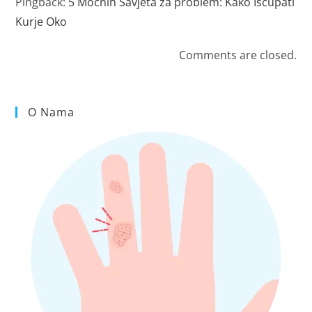
Pingback:
5 Moćnih Savjeta za problem: Kako Isčupati
Kurje Oko
Comments are closed.
O Nama