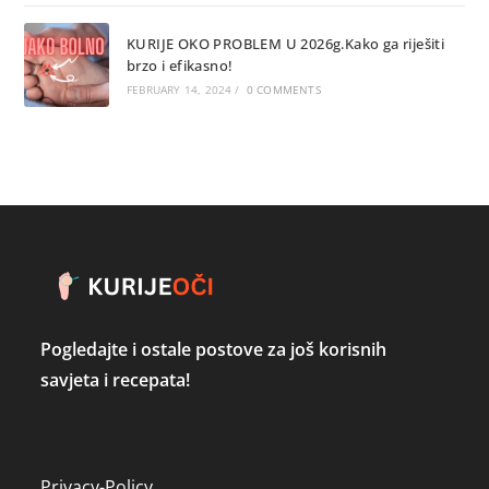
KURIJE OKO PROBLEM U 2026g.Kako ga riješiti
brzo i efikasno!
FEBRUARY 14, 2024
/
0 COMMENTS
Pogledajte i ostale postove za još korisnih
savjeta i recepata!
Privacy-Policy