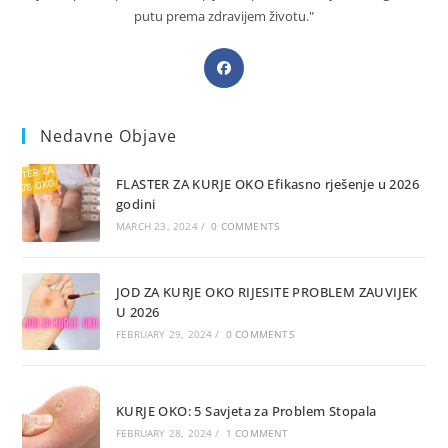
putu prema zdravijem životu."
Opens
in
a
Nedavne Objave
new
tab
FLASTER ZA KURJE OKO Efikasno rješenje u 2026
godini
MARCH 23, 2024
/
0 COMMENTS
JOD ZA KURJE OKO RIJESITE PROBLEM ZAUVIJEK
U 2026
FEBRUARY 29, 2024
/
0 COMMENTS
KURJE OKO: 5 Savjeta za Problem Stopala
FEBRUARY 28, 2024
/
1 COMMENT