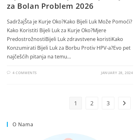
za Bolan Problem 2026
SadržajŠta je Kurje Oko?Kako Bijeli Luk Može Pomoći?
Kako Koristiti Bijeli Luk za Kurje Oko?Mjere
PredostrožnostiBijeli Luk zdravstvene koristiKako
Konzumirati Bijeli Luk za Borbu Protiv HPV-a?Evo pet
najčešćih pitanja na temu…
4 COMMENTS
JANUARY 28, 2024
1
2
3
Go to t
O Nama