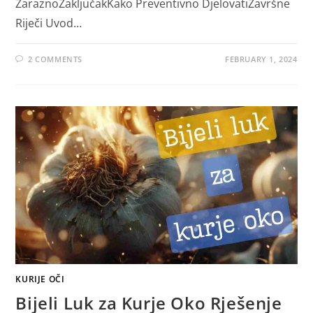
ZaraznoZaključakKako Preventivno DjelovatiZavršne
Riječi Uvod…
2 COMMENTS
FEBRUARY 1, 2024
KURIJE OČI
Bijeli Luk za Kurje Oko Rješenje