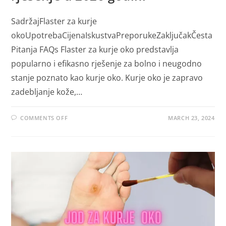
SadržajFlaster za kurje
okoUpotrebaCijenaIskustvaPreporukeZaključakČesta
Pitanja FAQs Flaster za kurje oko predstavlja
popularno i efikasno rješenje za bolno i neugodno
stanje poznato kao kurje oko. Kurje oko je zapravo
zadebljanje kože,…
ON
COMMENTS OFF
MARCH 23, 2024
FLASTER
ZA
KURJE
OKO
EFIKASNO
RJEŠENJE
U
2026
GODINI