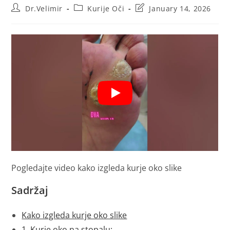
Post
Post
Post
Dr.Velimir
Kurije Oči
January 14, 2026
author:
category:
last
modified:
Pogledajte video kako izgleda kurje oko slike
Sadržaj
Kako izgleda kurje oko slike
1. Kurje oko na stopalu: