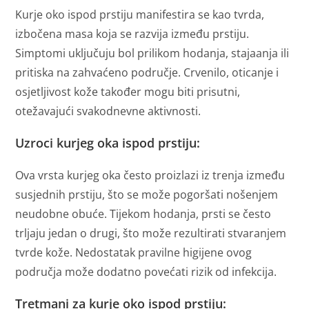
Kurje oko ispod prstiju manifestira se kao tvrda,
izbočena masa koja se razvija između prstiju.
Simptomi uključuju bol prilikom hodanja, stajaanja ili
pritiska na zahvaćeno područje. Crvenilo, oticanje i
osjetljivost kože također mogu biti prisutni,
otežavajući svakodnevne aktivnosti.
Uzroci kurjeg oka ispod prstiju:
Ova vrsta kurjeg oka često proizlazi iz trenja između
susjednih prstiju, što se može pogoršati nošenjem
neudobne obuće. Tijekom hodanja, prsti se često
trljaju jedan o drugi, što može rezultirati stvaranjem
tvrde kože. Nedostatak pravilne higijene ovog
područja može dodatno povećati rizik od infekcija.
Tretmani za kurje oko ispod prstiju: