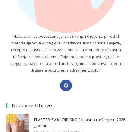
"Naša stranica posvećena je istraživanju i dijeljenju prirodnih
metoda liječenja kurjeg oka i bradavica. Kroz korisne savjete,
recepte i iskustva, želimo vam pomoći da pronađete efikasna
rješenja za ove probleme. Zajedno gradimo prostor gdje se
njeguje ljubav prema prirodnim terapijama i podržavamo jedni
druge na putu prema zdravijem životu."
Opens
in
a
Nedavne Objave
new
tab
FLASTER ZA KURJE OKO Efikasno rješenje u 2026
godini
MARCH 23, 2024
/
0 COMMENTS