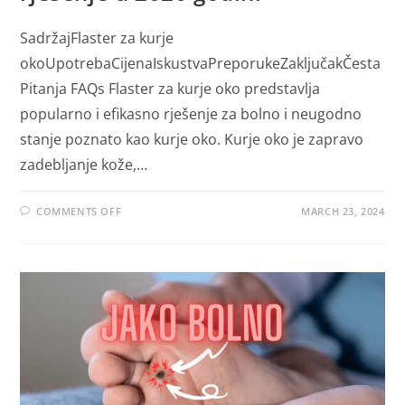
SadržajFlaster za kurje
okoUpotrebaCijenaIskustvaPreporukeZaključakČesta
Pitanja FAQs Flaster za kurje oko predstavlja
popularno i efikasno rješenje za bolno i neugodno
stanje poznato kao kurje oko. Kurje oko je zapravo
zadebljanje kože,…
ON
COMMENTS OFF
MARCH 23, 2024
FLASTER
ZA
KURJE
OKO
EFIKASNO
RJEŠENJE
U
2026
GODINI