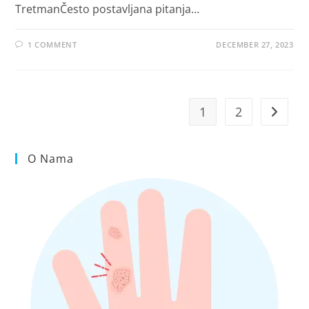
TretmanČesto postavljana pitanja…
1 COMMENT
DECEMBER 27, 2023
1
2
Go to t
O Nama