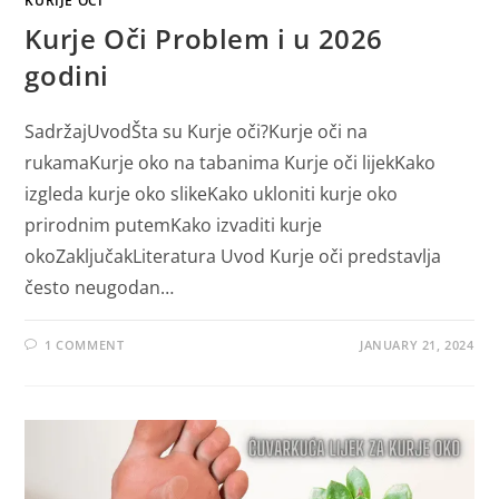
KURIJE OČI
Kurje Oči Problem i u 2026
godini
SadržajUvodŠta su Kurje oči?Kurje oči na
rukamaKurje oko na tabanima Kurje oči lijekKako
izgleda kurje oko slikeKako ukloniti kurje oko
prirodnim putemKako izvaditi kurje
okoZaključakLiteratura Uvod Kurje oči predstavlja
često neugodan…
1 COMMENT
JANUARY 21, 2024