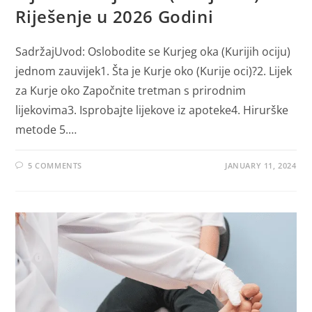
Riješenje u 2026 Godini
SadržajUvod: Oslobodite se Kurjeg oka (Kurijih ociju)
jednom zauvijek1. Šta je Kurje oko (Kurije oci)?2. Lijek
za Kurje oko Započnite tretman s prirodnim
lijekovima3. Isprobajte lijekove iz apoteke4. Hirurške
metode 5.…
5 COMMENTS
JANUARY 11, 2024