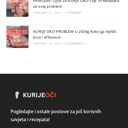
PRIRODNI LIJEK ZA KURJE OKO:Top 19 Recepata
za ovaj problem
FEBRUARY 17, 2024
/
1 COMMENT
KURIJE OKO PROBLEM U 2026g.Kako ga riješiti
brzo i efikasno!
FEBRUARY 14, 2024
/
0 COMMENTS
Pogledajte i ostale postove za još korisnih
savjeta i recepata!