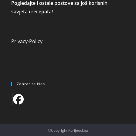
Pogledajte i ostale postove za još korisnih
savjeta i recepata!
Privacy-Policy
Zapratite Nas
Opens
in
a
©Copyright Kurijeoci.ba
new