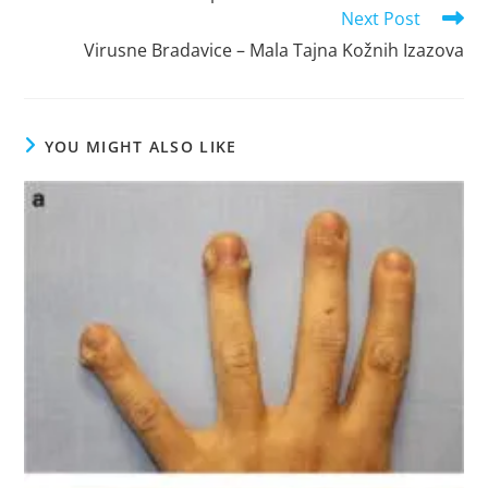
articles
Next Post
Virusne Bradavice – Mala Tajna Kožnih Izazova
YOU MIGHT ALSO LIKE