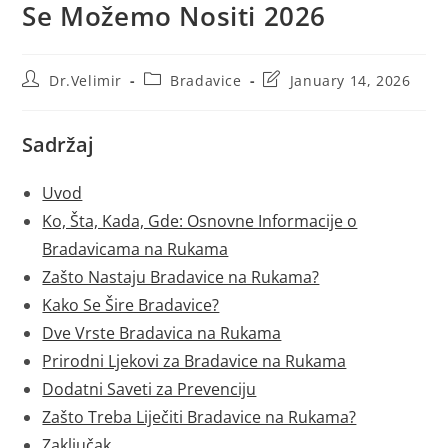
Se Možemo Nositi 2026
Post
Post
Post
Dr.Velimir
Bradavice
January 14, 2026
author:
category:
last
modified:
Sadržaj
Uvod
Ko, Šta, Kada, Gde: Osnovne Informacije o
Bradavicama na Rukama
Zašto Nastaju Bradavice na Rukama?
Kako Se Šire Bradavice?
Dve Vrste Bradavica na Rukama
Prirodni Ljekovi za Bradavice na Rukama
Dodatni Saveti za Prevenciju
Zašto Treba Liječiti Bradavice na Rukama?
Zaključak