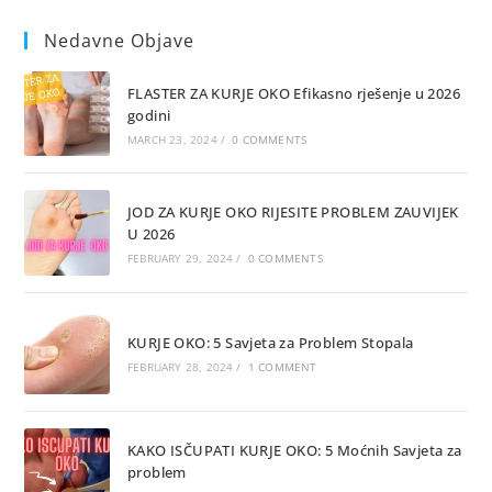
a
Nedavne Objave
new
tab
FLASTER ZA KURJE OKO Efikasno rješenje u 2026
godini
MARCH 23, 2024
/
0 COMMENTS
JOD ZA KURJE OKO RIJESITE PROBLEM ZAUVIJEK
U 2026
FEBRUARY 29, 2024
/
0 COMMENTS
KURJE OKO: 5 Savjeta za Problem Stopala
FEBRUARY 28, 2024
/
1 COMMENT
KAKO ISČUPATI KURJE OKO: 5 Moćnih Savjeta za
problem