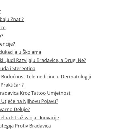
r
baju Znati?
ice
a?
encije?
Edukacija u Školama
eki Ljudi Razvijaju Bradavice, a Drugi Ne?
suda i Stereotipa
: Budućnost Telemedicine u Dermatologiji
 Praktičari?
 Bradavica Kroz Tattoo Umjetnost
 Utječe na Njihovu Pojavu?
tvarno Deluje?
lna Istraživanja i Inovacije
tegija Protiv Bradavica