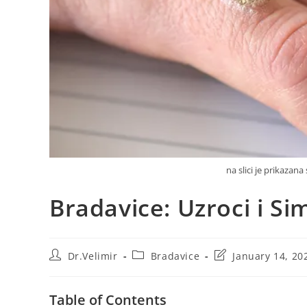
na slici je prikazana
Bradavice: Uzroci i S
Post
Post
Post
Dr.Velimir
Bradavice
January 14, 20
author:
category:
last
modified:
Table of Contents