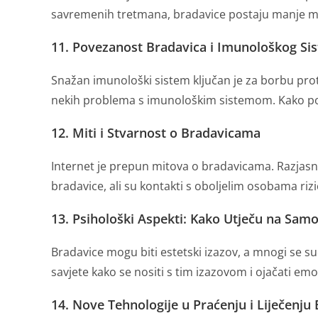
savremenih tretmana, bradavice postaju manje mi
11. Povezanost Bradavica i Imunološkog Si
Snažan imunološki sistem ključan je za borbu prot
nekih problema s imunološkim sistemom. Kako pob
12. Miti i Stvarnost o Bradavicama
Internet je prepun mitova o bradavicama. Razjasn
bradavice, ali su kontakti s oboljelim osobama rizičn
13. Psihološki Aspekti: Kako Utječu na Sam
Bradavice mogu biti estetski izazov, a mnogi se 
savjete kako se nositi s tim izazovom i ojačati em
14. Nove Tehnologije u Praćenju i Liječenju