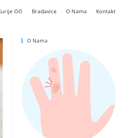
Kurije Oči
Bradavice
O Nama
Kontakt
O Nama