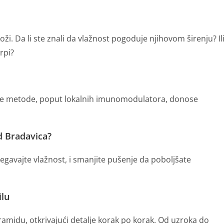
ži. Da li ste znali da vlažnost pogoduje njihovom širenju? Il
rpi?
Nove metode, poput lokalnih imunomodulatora, donose
d Bradavica?
egavajte vlažnost, i smanjite pušenje da poboljšate
ilu
ramidu, otkrivajući detalje korak po korak. Od uzroka do