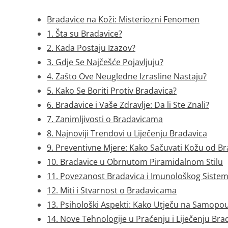
Bradavice na Koži: Misteriozni Fenomen
1. Šta su Bradavice?
2. Kada Postaju Izazov?
3. Gdje Se Najčešće Pojavljuju?
4. Zašto Ove Neugledne Izrasline Nastaju?
5. Kako Se Boriti Protiv Bradavica?
6. Bradavice i Vaše Zdravlje: Da li Ste Znali?
7. Zanimljivosti o Bradavicama
8. Najnoviji Trendovi u Liječenju Bradavica
9. Preventivne Mjere: Kako Sačuvati Kožu od Br
10. Bradavice u Obrnutom Piramidalnom Stilu
11. Povezanost Bradavica i Imunološkog Siste
12. Miti i Stvarnost o Bradavicama
13. Psihološki Aspekti: Kako Utječu na Samopo
14. Nove Tehnologije u Praćenju i Liječenju Bra