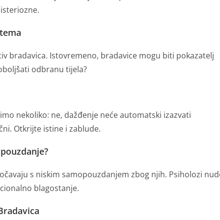
steriozne.
stema
iv bradavica. Istovremeno, bradavice mogu biti pokazatelj
oljšati odbranu tijela?
imo nekoliko: ne, dažđenje neće automatski izazvati
i. Otkrijte istine i zablude.
opouzdanje?
suočavaju s niskim samopouzdanjem zbog njih. Psiholozi nud
ocionalno blagostanje.
 Bradavica