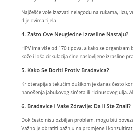
Najčešće vole izazvati nelagodu na rukama, licu, vr
dijelovima tijela.
4. Zašto Ove Neugledne Izrasline Nastaju?
HPV ima više od 170 tipova, a kako se organizam bor
kože i loša cirkulacija čine naslovljene izrasline p
5. Kako Se Boriti Protiv Bradavica?
Krioterapija s tekućim dušikom je danas često kor
nanošenja jabukovog sirćeta ili ricinusovog ulja. Al
6. Bradavice i Vaše Zdravlje: Da li Ste Znali?
Dok često nisu ozbiljan problem, mogu biti poveza
Važno je obratiti pažnju na promjene i konzultira