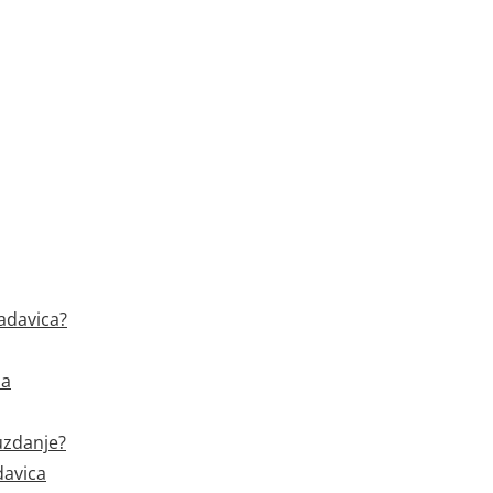
adavica?
ma
uzdanje?
davica