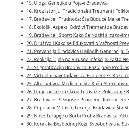
15. Uloga Genetike u Pojavi Bradavica
16. Kroz Istoriju: Tradicionalni Tretmani i Folklo
17. Bradavice i Trudnoća: Šta Buduće Majke Tre
18. Ekološki Aspekt: Održivi Tretmani za Bradav
19. Bradavice i Sport: Kako Se Nositi s Izazovim
20. Društvo i Kako se Edukovati o Važnosti Prev
21. Prevencija Bradavica u Mlađih Generacija: 
22. Reakcija Tijela na Virusne Infekcije: Zašto N
23. Stigmatizacija Bradavica: Razbijanje Predra
24. Virtuelni Savetodavci za Probleme s Kožom
25. Alternativna Medicina: Šta Kažu Alternativni
26. Umjetnički Izraz kroz Tetovaže: Pokrivanje
27. Bradavice i Sezonske Promene: Kako Vreme
28. Popularni Mitovi o Lecenju Bradavica: Šta S
29. Nove Terapije u Borbi Protiv Bradavica: Aktue
30. Korak ka Bezbednoj Koži: Sveobuhvatna Stra