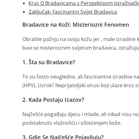
Kraj: O Bradavicama s Perspektivom Istraživač
Zaključak: Fascinantni Svijet Bradavica
Bradavice na Koži: Misteriozni Fenomen
Obratite pažnju na svoju kožu jer , male izrasline
bavi se misterioznim svijetom bradavica, istražujući
1. Šta su Bradavice?
To su često neugledne, ali fascinantne izrasline 
(HPV). Uzrok? Neprijateljski virusi koji ulaze kroz 
2. Kada Postaju Izazov?
Najčešće pogađaju djecu i mlade, ali nikad nisu r
podstaknuto vlažnošću i oštećenjem kože.
3. Gdje Se Najčešće Pojavljuju?