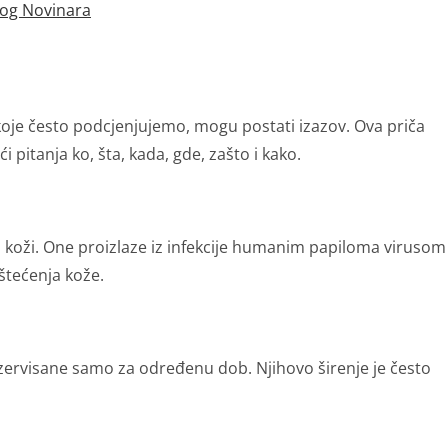
kog Novinara
 koje često podcjenjujemo, mogu postati izazov. Ova priča
 pitanja ko, šta, kada, gde, zašto i kako.
na koži. One proizlaze iz infekcije humanim papiloma virusom
oštećenja kože.
ezervisane samo za određenu dob. Njihovo širenje je često