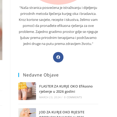
"Naša stranica posvećena je istraživanju i dijeljenju
prirodnih metoda liječenja kurjeg oka i bradavica.
Kroz korisne savjete, recepte i iskustva, želimo vam
pomoći da pronađete efikasna rješenja za ove
probleme. Zajedno gradimo prostor gdje se njeguje
ljubav prema prirodnim terapijama i podržavamo
jedni druge na putu prema zdravijem životu."
Opens
in
a
Nedavne Objave
new
tab
FLASTER ZA KURJE OKO Efikasno
rješenje u 2026 godini
MARCH 23, 2024
/
0 COMMENTS
JOD ZA KURJE OKO RIJESITE