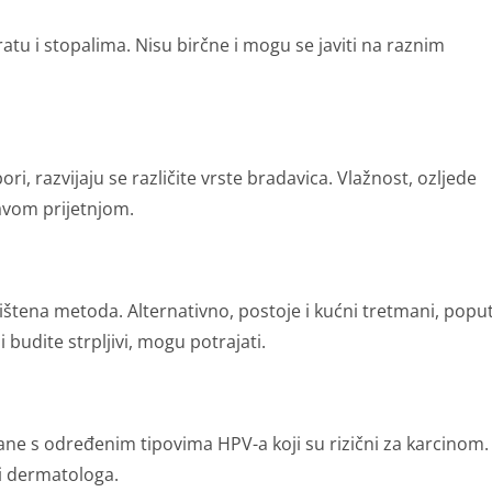
atu i stopalima. Nisu birčne i mogu se javiti na raznim
i, razvijaju se različite vrste bradavica. Vlažnost, ozljede
ravom prijetnjom.
ištena metoda. Alternativno, postoje i kućni tretmani, popu
i budite strpljivi, mogu potrajati.
ne s određenim tipovima HPV-a koji su rizični za karcinom.
ti dermatologa.